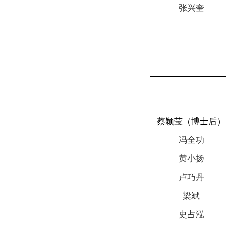
张兴奎
蔡颖莹（博士后）
冯全功
黄小扬
卢巧丹
梁斌
史占泓