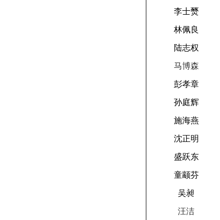
李士燹
林佩良
陆志权
马博森
彭孝章
孙庭辉
施海燕
沈正明
盛跃东
童颛芬
吴昶
汪洁