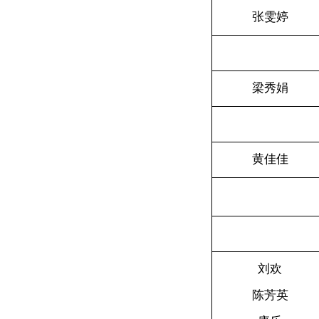
张雯婷
梁秀娟
黄佳佳
刘欢
陈芳英