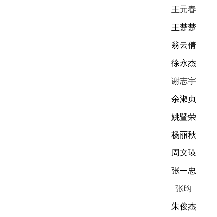
王元春
王楚楚
翁云倩
徐永杰
谢志宇
余淑贞
姚暨荣
杨丽秋
周文瑛
张一忠
张昀
朱俊杰