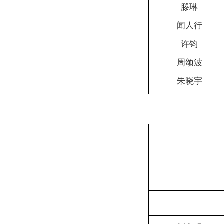
滕琳
闻人行
许钧
周颂波
朱晓宇