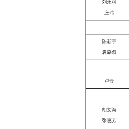
刘永强
庄玮
陈新宇
袁淼叙
卢云
胡文海
张惠芳