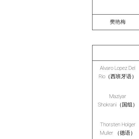
樊艳梅
Alvaro Lopez Del
Rio（西班牙语）
Maziyar
Shokrani（国组）
Thorsten Holger
Muller （德语）