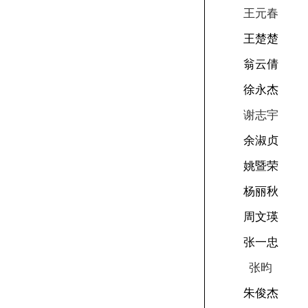
王元春
王楚楚
翁云倩
徐永杰
谢志宇
余淑贞
姚暨荣
杨丽秋
周文瑛
张一忠
张昀
朱俊杰