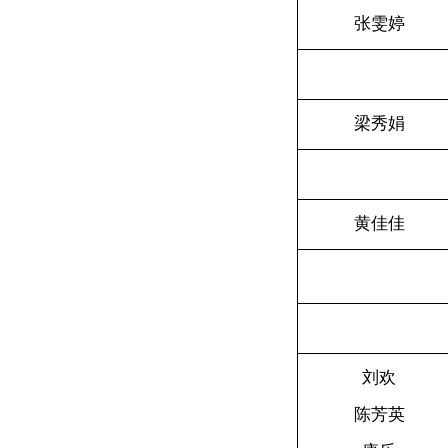
张雯婷
梁秀娟
黄佳佳
刘欢
陈芳英