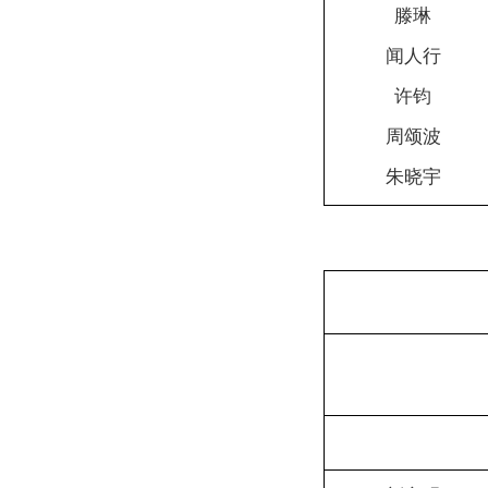
滕琳
闻人行
许钧
周颂波
朱晓宇