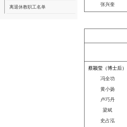
张兴奎
离退休教职工名单
蔡颖莹（博士后）
冯全功
黄小扬
卢巧丹
梁斌
史占泓