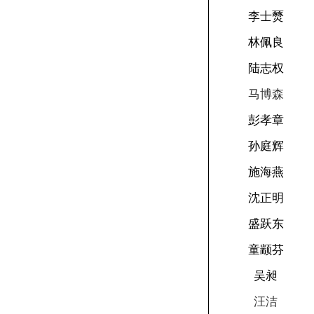
李士燹
林佩良
陆志权
马博森
彭孝章
孙庭辉
施海燕
沈正明
盛跃东
童颛芬
吴昶
汪洁