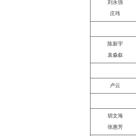
刘永强
庄玮
陈新宇
袁淼叙
卢云
胡文海
张惠芳